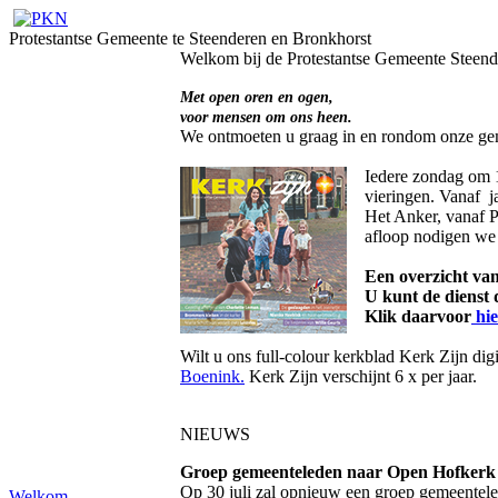
Protestantse Gemeente te Steenderen en Bronkhorst
Welkom bij de Protestantse Gemeente Steend
Met open oren en ogen,
voor mensen om ons heen.
We ontmoeten u graag in en rondom onze g
Iedere zondag om 1
vieringen. Vanaf ja
Het Anker, vanaf 
afloop nodigen we 
Een overzicht va
U kunt de dienst d
Klik daarvoor
hie
Wilt u ons full-colour kerkblad Kerk Zijn di
Boenink.
Kerk Zijn verschijnt 6 x per jaar.
NIEUWS
Groep gemeenteleden naar Open Hofker
Op 30 juli zal opnieuw een groep gemeentel
Welkom