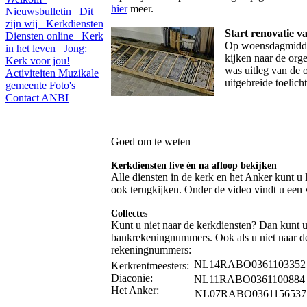
hier
meer.
Nieuwsbulletin
Dit
zijn wij
Kerkdiensten
Start r
enovatie va
Diensten online
Kerk
Op woensdagmiddag
in het leven
Jong:
kijken naar de orge
Kerk voor jou!
was uitleg van de 
Activiteiten
Muzikale
uitgebreide toelich
gemeente
Foto's
Contact
ANBI
Goed om te weten
Kerkdiensten live én na afloop bekijken
Alle diensten in de kerk en het Anker kunt u 
ook terugkijken. Onder de video vindt u een v
Collectes
Kunt u niet naar de kerkdiensten? Dan kunt
bankrekeningnummers. Ook als u niet naar d
rekeningnummers:
NL14RABO036110335
Kerkrentmeesters:
Diaconie:
NL11RABO0361100884
Het Anker:
NL07RABO0361156537