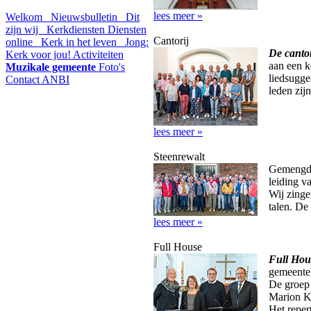
lees meer »
Welkom
Nieuwsbulletin
Dit
zijn wij
Kerkdiensten
Diensten
Cantorij
online
Kerk in het leven
Jong:
De cantor
Kerk voor jou!
Activiteiten
aan een k
Muzikale gemeente
Foto's
liedsugge
Contact
ANBI
leden zij
lees meer »
Steenrewalt
Gemengd
leiding v
Wij zinge
talen. De
lees meer »
Full House
Full Hou
gemeentel
De groep 
Marion K
Het repert