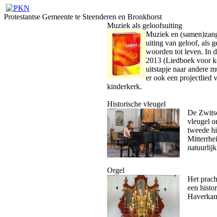
Protestantse Gemeente te Steenderen en Bronkhorst
Muziek als geloofsuiting
Muziek en (samen)zang 
uiting van geloof, als 
woorden tot leven. In d
2013 (Liedboek voor ke
uitstapje naar andere m
er ook een projectlied 
kinderkerk.
Historische vleugel
De Zwitse
vleugel o
tweede hi
Mitterrhe
natuurlij
Orgel
Het prac
een histo
Haverkam