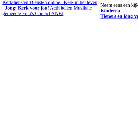
Kerkdiensten
Diensten online
Kerk in het leven
Neem eens een kijkje
Jong: Kerk voor jou!
Activiteiten
Muzikale
Kinderen
gemeente
Foto's
Contact
ANBI
T
ieners en jong-