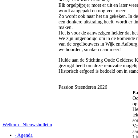
Elk orgelpijp(je) moet er uit en later we
wordt aangepakt en nog veel meer.
Zo wordt ook naar het tin gekeken. In de
een donkere uitstraling heeft, wordt er t
maken.
Het is voor de aanwezigen helder dat het 
We zijn uitgenodigd om in de komende m
van de orgelbouwers in Wijk en Aalburg.
we hoorden, smaken naar meer!
Hulde aan de Stichting Oude Gelderse K
gezorgd heeft om deze renovatie mogelij
Historisch erfgoed is bedoeld om in sta
Passion Steenderen 2026
Pa
Oo
op
He
te
so
Welkom
Nieuwsbulletin
Ve
aa
- Agenda
Li