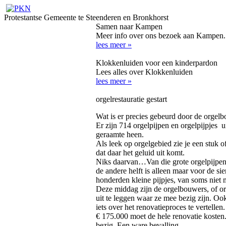
Protestantse Gemeente te Steenderen en Bronkhorst
Samen naar Kampen
Meer info over ons bezoek aan Kampen.
lees meer »
Klokkenluiden voor een kinderpardon
Lees alles over Klokkenluiden
lees meer »
orgelrestauratie gestart
Wat is er precies gebeurd door de orgelb
Er zijn 714 orgelpijpen en orgelpijpjes u
geraamte heen.
Als leek op orgelgebied zie je een stuk o
dat daar het geluid uit komt.
Niks daarvan…Van die grote orgelpijpen 
de andere helft is alleen maar voor de si
honderden kleine pijpjes, van soms niet m
Deze middag zijn de orgelbouwers, of or
uit te leggen waar ze mee bezig zijn. O
iets over het renovatieproces te vertellen.
€ 175.000 moet de hele renovatie koste
bezig. Een ware bevalling.