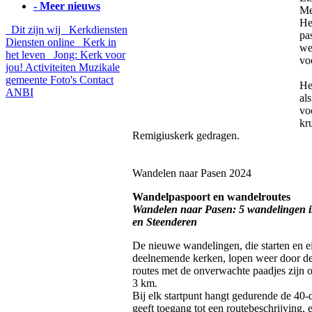
- Meer nieuws
Me
He
Dit zijn wij
Kerkdiensten
pa
Diensten online
Kerk in
wee
het leven
Jong: Kerk voor
vo
jou!
Activiteiten
Muzikale
gemeente
Foto's
Contact
He
ANBI
al
vo
kr
Remigiuskerk gedragen.
Wandelen naar Pasen 2024
Wandelpaspoort en wandelroutes
Wandelen naar Pasen: 5 wandelingen 
en Steenderen
De nieuwe wandelingen, die starten en ei
deelnemende kerken, lopen weer door de
routes met de onverwachte paadjes zijn 
3 km.
Bij elk startpunt hangt gedurende de 4
geeft toegang tot een routebeschrijving,