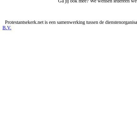
Ga jij ook mee? We wensen iedereen wee
Protestantsekerk.net is een samenwerking tussen de dienstenorganis
B.V.