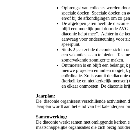
Opbrengst van collectes worden doorg
speciale doelen. Speciale doelen en ac
en/of bij de afkondigingen om zo gem
De afgelopen jaren heeft de diaconie
blijft een moeilijk punt door de AVG 
diaconie helpt mee”. Achter in de ke
aanvraag voor ondersteuning voor zic
speerpunt.
Sinds 2 jaar zet de diaconie zich in 
een vakantietas aan te bieden. Tas m
zomervakantie zonniger te maken.
Ontmoeten is en blijft een belangrijk
nieuwe projecten en indien mogelijk 
coördinatie. Zo is vanuit de diaconi
(kerkelijke en niet kerkelijk mensen)
en elkaar ontmoeten. De diaconie krij
Jaarplan:
De diaconie organiseert verschillende activiteiten d
Jaarplan wordt aan het eind van het kalenderjaar bi
Samenwerking:
De diaconie werkt samen met omliggende kerken 
maatschappelijke organisaties die zich bezig houde