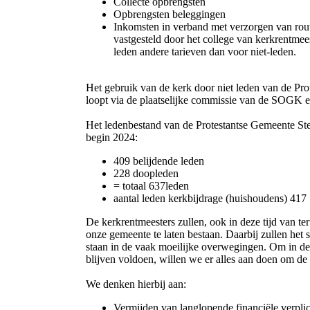
Collecte opbrengsten
Opbrengsten beleggingen
Inkomsten in verband met verzorgen van rou
vastgesteld door het college van kerkrentme
leden andere tarieven dan voor niet-leden.
Het gebruik van de kerk door niet leden van de Pr
loopt via de plaatselijke commissie van de SOGK e
Het ledenbestand van de Protestantse Gemeente Ste
begin 2024:
409 belijdende leden
228 doopleden
= totaal 637leden
aantal leden kerkbijdrage (huishoudens) 417
De kerkrentmeesters zullen, ook in deze tijd van ter
onze gemeente te laten bestaan. Daarbij zullen het
staan in de vaak moeilijke overwegingen. Om in de
blijven voldoen, willen we er alles aan doen om de 
We denken hierbij aan:
Vermijden van langlopende financiële verpli