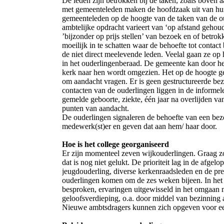
De leden zijn betrokken bij de taken, zoals boven 
met gemeenteleden maken de hoofdzaak uit van hun p
gemeenteleden op de hoogte van de taken van de o
ambtelijke opdracht varieert van ‘op afstand gehou
’bijzonder op prijs stellen’ van bezoek en of betro
moeilijk in te schatten waar de behoefte tot contact
de niet direct meelevende leden. Veelal gaan ze op
in het ouderlingenberaad. De gemeente kan door he
kerk naar hen wordt omgezien. Het op de hoogte ge
om aandacht vragen. Er is geen gestructureerde bez
contacten van de ouderlingen liggen in de informel
gemelde geboorte, ziekte, één jaar na overlijden van
punten van aandacht.
De ouderlingen signaleren de behoefte van een bezo
medewerk(st)er en geven dat aan hem/ haar door.
Hoe is het college georganiseerd
Er zijn momenteel zeven wijkouderlingen. Graag 
dat is nog niet gelukt. De prioriteit lag in de afgel
jeugdouderling, diverse kerkenraadsleden en de pr
ouderlingen komen om de zes weken bijeen. In he
besproken, ervaringen uitgewisseld in het omgaan
geloofsverdieping, o.a. door middel van bezinning 
Nieuwe ambtsdragers kunnen zich opgeven voor een