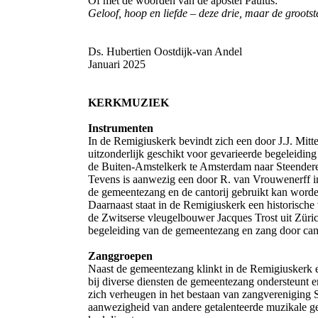
Of met de woorden van de apostel Paulus:
Geloof, hoop en liefde – deze drie, maar de grootst
Ds. Hubertien Oostdijk-van Andel
Januari 2025
KERKMUZIEK
Instrumenten
In de Remigiuskerk bevindt zich een door J.J. Mitte
uitzonderlijk geschikt voor gevarieerde begeleidin
de Buiten-Amstelkerk te Amsterdam naar Steendere
Tevens is aanwezig een door R. van Vrouwenerff i
de gemeentezang en de cantorij gebruikt kan worde
Daarnaast staat in de Remigiuskerk een historische
de Zwitserse vleugelbouwer Jacques Trost uit Züri
begeleiding van de gemeentezang en zang door cant
Zanggroepen
Naast de gemeentezang klinkt in de Remigiuskerk e
bij diverse diensten de gemeentezang ondersteunt e
zich verheugen in het bestaan van zangvereniging 
aanwezigheid van andere getalenteerde muzikale g