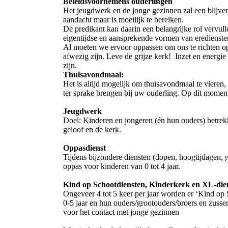
Beleidsvoornemens ouderlingen
Het jeugdwerk en de jonge gezinnen zal een blijven
aandacht maar is moeilijk te bereiken.
De predikant kan daarin een belangrijke rol vervul
eigentijdse en aansprekende vormen van erediens
Al moeten we ervoor oppassen om ons te richten o
afwezig zijn. Leve de grijze kerk! Inzet en energie
zijn.
Thuisavondmaal:
Het is altijd mogelijk om thuisavondmaal te vieren
ter sprake brengen bij uw ouderling. Op dit momen
Jeugdwerk
Doel: Kinderen en jongeren (én hun ouders) betrek
geloof en de kerk.
Oppasdienst
Tijdens bijzondere diensten (dopen, hoogtijdagen, g
oppas voor kinderen van 0 tot 4 jaar.
Kind op Schootdiensten, Kinderkerk en XL-dien
Ongeveer 4 tot 5 keer per jaar worden er ‘Kind op
0-5 jaar en hun ouders/grootouders/broers en zussen
voor het contact met jonge gezinnen