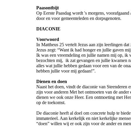
Paasontbijt
Op Eerste Paasdag wordt 's morgens, voorafgaand a
door en voor gemeenteleden en dorpsgenoten.
DIACONIE
Voorwoord
In Mattheus 25 vertelt Jezus aan zijn leerlingen d
Jezus zegt: “Want ik had honger en jullie gaven mij t
Ik was een vreemdeling en jullie namen mij op, ik wa
bezochten mij, ik zat gevangen en jullie kwamen naa
alles wat jullie hebben gedaan voor een van de onaa
hebben jullie voor mij gedaan!”.
Dienen en doen
Naast het doen, vindt de diaconie van Steenderen e
zijn voor anderen Met het ontmoeten van de ander 
dienen we ook onze Heer. Een ontmoeting met Hem 
op de toekomst.
De diaconie heeft al doel om concrete hulp te bied
immaterieel. Aan kerkelijk en niet kerkelijke mensen
“doen” willen wij er ook zijn voor de ander en men