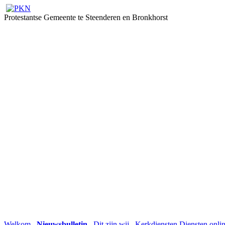
Protestantse Gemeente te Steenderen en Bronkhorst
Welkom
Nieuwsbulletin
Dit zijn wij
Kerkdiensten
Diensten onli