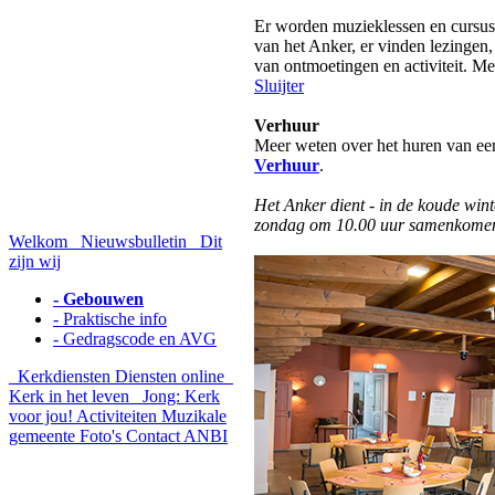
Er worden muzieklessen en cursus
van het Anker, er vinden lezingen,
van ontmoetingen en activiteit. Me
Sluijter
Verhuur
Meer weten over het huren van een 
Verhuur
.
Het Anker dient - in de koude win
zondag om 10.00 uur samenkome
Welkom
Nieuwsbulletin
Dit
zijn wij
- Gebouwen
- Praktische info
- Gedragscode en AVG
Kerkdiensten
Diensten online
Kerk in het leven
Jong: Kerk
voor jou!
Activiteiten
Muzikale
gemeente
Foto's
Contact
ANBI