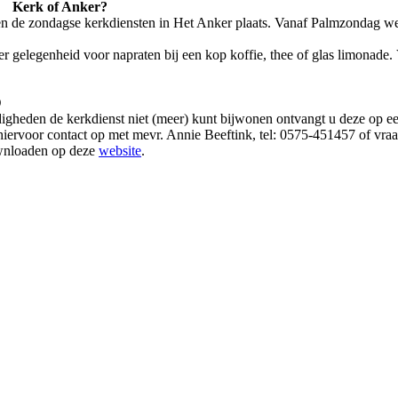
Kerk of Anker?
en de zondagse kerkdiensten in Het Anker plaats. Vanaf Palmzondag w
 er gelegenheid voor napraten bij een kop koffie, thee of glas limonade.
D
igheden de kerkdienst niet (meer) kunt bijwonen ontvangt u deze op ee
hiervoor contact op met mevr. Annie Beeftink, tel: 0575-451457 of vra
ownloaden op deze
website
.