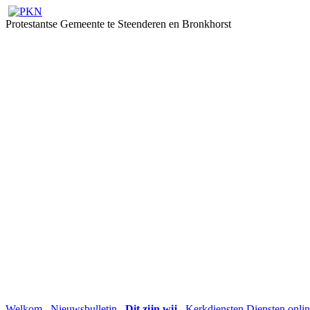
Protestantse Gemeente te Steenderen en Bronkhorst
Welkom
Nieuwsbulletin
Dit zijn wij
Kerkdiensten
Diensten onli