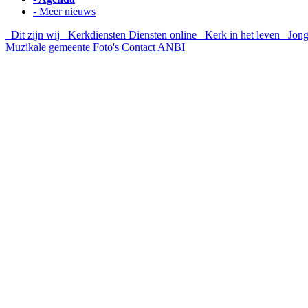
- Meer nieuws
Dit zijn wij
Kerkdiensten
Diensten online
Kerk in het leven
Jong
Muzikale gemeente
Foto's
Contact
ANBI