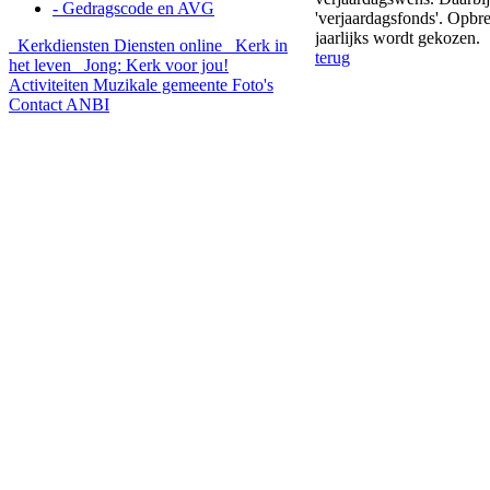
- Gedragscode en AVG
'verjaardagsfonds'. Opbr
jaarlijks wordt gekozen.
Kerkdiensten
Diensten online
Kerk in
terug
het leven
Jong: Kerk voor jou!
Activiteiten
Muzikale gemeente
Foto's
Contact
ANBI